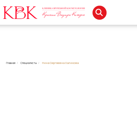
Главная
/
Специалисты
/
Нина Сергеевна Халикова