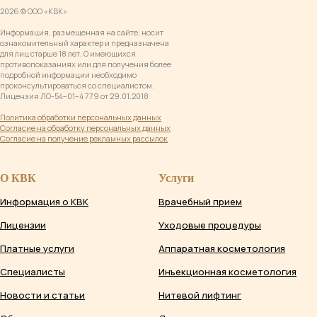
2026 © ООО «КВК»
Информация, размещенная на сайте, носит
ознакомительный характер и предназначена
для лиц старше 18 лет. О имеющихся
противопоказаниях или для получения более
подробной информации необходимо
проконсультироваться со специалистом.
Лицензия ЛО-54−01−4 779 от 29.01.2018
Политика обработки персональных данны
х
Согласие на обработку персональных данных
Согласие на получение рекламных рассылок
О КВК
Услуги
Информация о КВК
Врачебный прием
Лицензии
Уходовые процедуры
Платные услуги
Аппаратная косметология
Специалисты
Инъекционная косметология
Новости и статьи
Нитевой лифтинг