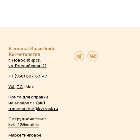
Клиника Врачебной
Косметологии
г. Новосибирск,
ул. Российская, 21
+7 (958) 697-67-47
WA
|
TG
|
Max
Почта для справки
на возврат НДФЛ:
u.menedzher@kvk-nsk.ru
Сотрудничество:
kvk_12@mail.ru
Маркетинговое