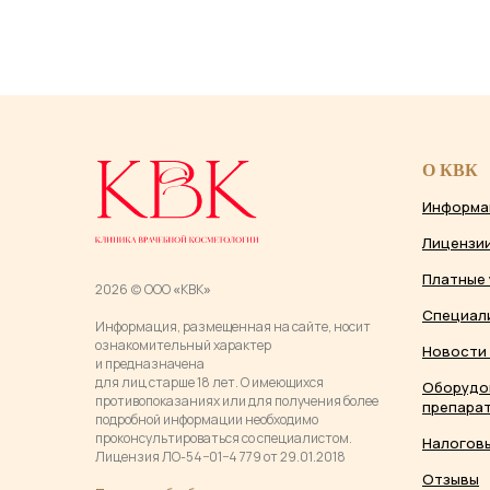
О КВК
Информа
Лицензи
Платные 
2026 (c) ООО
«
КВК
»
Специал
Информация, размещенная на сайте, носит
ознакомительный характер
Новости 
и предназначена
для лиц старше 18 лет. О имеющихся
Оборудо
противопоказаниях или для получения более
препарат
подробной информации необходимо
проконсультироваться со специалистом.
Налогов
Лицензия ЛО-54−01−4 779 от 29.01.2018
Отзывы