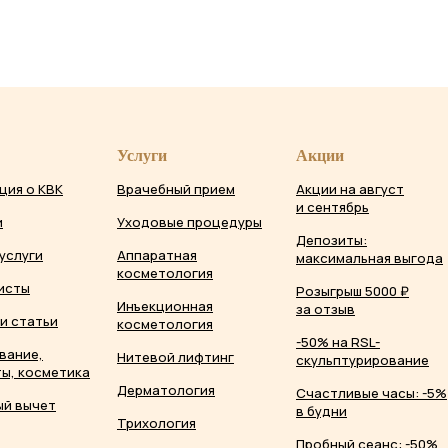
Услуги
Акции
ция о КВК
Врачебный прием
Акции на август
и сентябрь
и
Уходовые процедуры
Депозиты:
услуги
Аппаратная
максимальная выгода
косметология
исты
Розыгрыш 5000 ₽
Инъекционная
за отзыв
и статьи
косметология
-50% на RSL-
вание,
Нитевой лифтинг
скульптурирование
ы, косметика
Дерматология
Счастливые часы: -5%
ый вычет
в будни
Трихология
Пробный сеанс: -50%