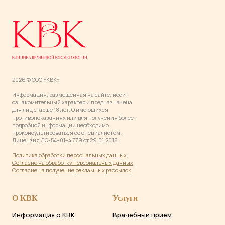
2026 © ООО «КВК»
Информация, размещенная на сайте, носит
ознакомительный характер и предназначена
для лиц старше 18 лет. О имеющихся
противопоказаниях или для получения более
подробной информации необходимо
проконсультироваться со специалистом.
Лицензия ЛО-54−01−4 779 от 29.01.2018
Политика обработки персональных данны
х
Согласие на обработку персональных данных
Согласие на получение рекламных рассылок
О КВК
Услуги
Информация о КВК
Врачебный прием