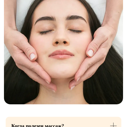
Подтяжка
и моделирование
овала лица
Миофасциальный и классический
массажи лица для подтяжки
корректируют контур лица, укрепляют
фасции, убирают «брыли» и возвращают
четкость линий.
Здоровый цвет и сияние
Улучшается кровообращение и лимфоток,
клетки насыщаются кислородом, проходят
следы усталости. Цвет лица выглядит
ровным и сияющим.
Продление молодости
Когда полезен массаж?