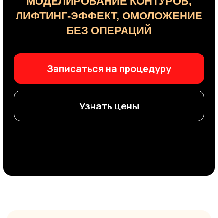
Узнать цены
Массаж лица:
доступный
способ придать лицу
свежесть и отдохнувший вид
Массаж лица
— процедура, при которой
происходит физическое воздействие
на мягкие ткани: кожу, подкожную
клетчатку и мышцы.
Профессиональные техники позволяют
деликатно воздействовать на состояние
лица: улучшить внешний вид, восстановить
тонус, скорректировать возрастные