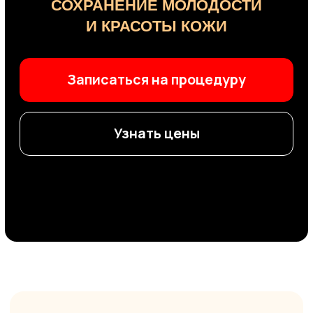
Узнать цены
Осмотр у врача-косметолога
— обязательный этап для
тех, кто хочет осознанно
ухаживать за собой
Он позволяет точно определить
потребности кожи, выявить скрытые
причины изменений и подобрать
безопасную, научно обоснованную
стратегию коррекции.
Кожа — это орган, который реагирует
на внутренние и внешние факторы.