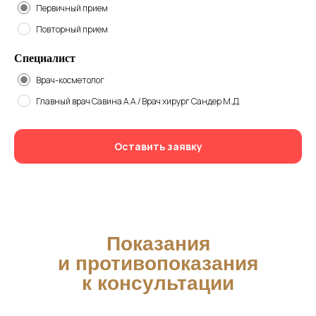
Первичный прием
на вопросы и подобрать удобное время
для записи.
Повторный прием
Специалист
Врач-косметолог
Главный врач Савина А.А./ Врач хирург Сандер М.Д.
+7
Когда с вами связаться?
Оставить заявку
прямо сейчас
предложу удобное время
Я даю
согласие на обработку
персональных данных
в соответствии
с
Политикой обработки персональных
данных
Я даю
согласие на получение
рекламных рассылок