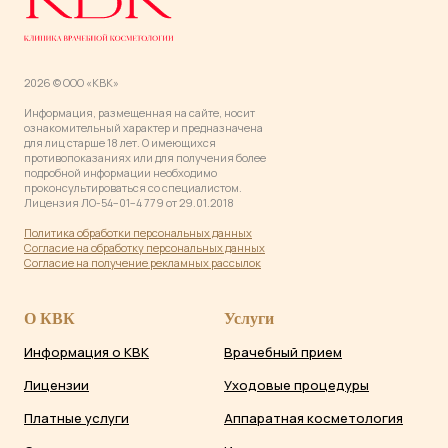
2026 © ООО «КВК»
Информация, размещенная на сайте, носит
ознакомительный характер и предназначена
для лиц старше 18 лет. О имеющихся
противопоказаниях или для получения более
подробной информации необходимо
проконсультироваться со специалистом.
Лицензия ЛО-54−01−4 779 от 29.01.2018
Политика обработки персональных данны
х
Согласие на обработку персональных данных
Согласие на получение рекламных рассылок
О КВК
Услуги
Информация о КВК
Врачебный прием
Лицензии
Уходовые процедуры
Платные услуги
Аппаратная косметология