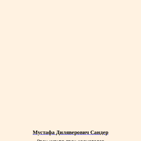
Клиника врачебной косметологии Академгородка на карте Новосибирска — Яндекс Карты
Запишитесь на прием
косметолога,
чтобы начать грамотно
и эффективно ухаживать
за кожей лица!
+7
Я даю
согласие на обработку
персональных данных
в соответствии
с
Политикой обработки персональных
данных
Мустафа Диляверович Сандер
Я даю
согласие на получение
рекламных рассылок