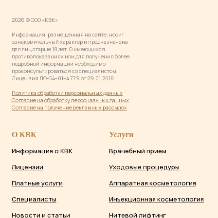
2026 © ООО «КВК»
Информация, размещенная на сайте, носит
ознакомительный характер и предназначена
для лиц старше 18 лет. О имеющихся
противопоказаниях или для получения более
подробной информации необходимо
проконсультироваться со специалистом.
Лицензия ЛО-54−01−4 779 от 29.01.2018
Политика обработки персональных данны
х
Согласие на обработку персональных данных
Согласие на получение рекламных рассылок
О КВК
Услуги
Информация о КВК
Врачебный прием
Лицензии
Уходовые процедуры
Платные услуги
Аппаратная косметология
Специалисты
Инъекционная косметология
Новости и статьи
Нитевой лифтинг