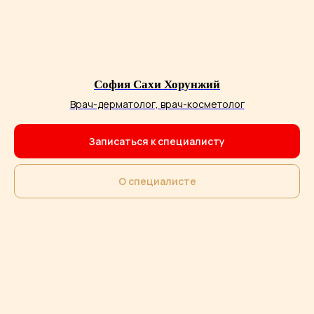
+7
Я даю
согласие на обработку
персональных данных
в соответствии
с
Политикой обработки персональных
данных
София Сахи Хорунжий
Я даю
согласие на получение
Врач-дерматолог, врач-косметолог
рекламных рассылок
Записаться
Записаться к специалисту
О специалисте