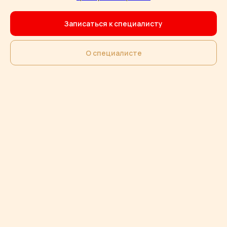
Записаться к специалисту
О специалисте
Клиника врачебной косметологии Академгородка на карте Новосибирска — Яндекс Карты
Записывайтесь на
консультацию – подберём
оптимальный метод именно
для вас!