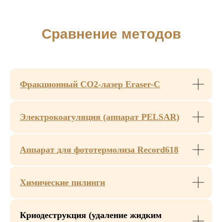
Я даю
согласие на получение
рекламных рассылок
Оставить заявку
Фракционный
CO2-лазер Eraser-C
Электрокоагуляция (аппарат PELSAR)
Процедуру проводят
квалифицированные
Аппарат
для фототермолиза Record618
медицинские специалисты
Химические пилинги
Криодеструкция (удаление жидким