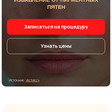
Узнать цены
Источник:
Vecteezy
Удаление пигментации:
эффективное восстановление
ровного цвета лица
Пигментация
— изменение цвета кожи,
вызванное нарушением выработки или
распределения меланина. Она может
проявляться в виде тёмных пятен
различной формы, интенсивности
и локализации.
Для грамотной коррекции пигментации
крайне важно определить её тип причину
и глубину залегания — именно на этом