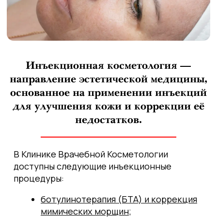
основанное на применении инъекций
для улучшения кожи и коррекции её
недостатков.
В Клинике Врачебной Косметологии
доступны следующие инъекционные
процедуры:
ботулинотерапия (БТА) и коррекция
мимических морщин;
контурная пластика;
биоревитализация и редермализация;
мезотерапия;
лечение гипергидроза;
плазмотерапия.