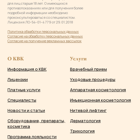
для лиц старше 18 лет. О имеющихся
противопоказаниях или для получения более
подробной информации необходимо
проконсультироваться со специалистом.
Лицензия ЛО-54−01−4 779 от 29.01.2018
Политика обработки персональных данны
х
Согласие на обработку персональных данных
Согласие на получение рекламных рассылок
О КВК
Услуги
Информация о КВК
Врачебный прием
Лицензии
Уходовые процедуры
Платные услуги
Аппаратная косметология
Специалисты
Инъекционная косметология
Новости и статьи
Нитевой лифтинг
Оборудование, препараты,
Дерматология
косметика
Трихология
Программа лояльности