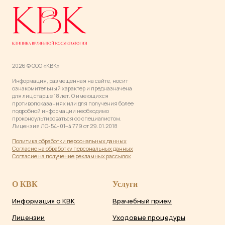
2026 © ООО «КВК»
Информация, размещенная на сайте, носит
ознакомительный характер и предназначена
для лиц старше 18 лет. О имеющихся
противопоказаниях или для получения более
подробной информации необходимо
проконсультироваться со специалистом.
Лицензия ЛО-54−01−4 779 от 29.01.2018
Политика обработки персональных данны
х
Согласие на обработку персональных данных
Согласие на получение рекламных рассылок
О КВК
Услуги
Информация о КВК
Врачебный прием
Лицензии
Уходовые процедуры