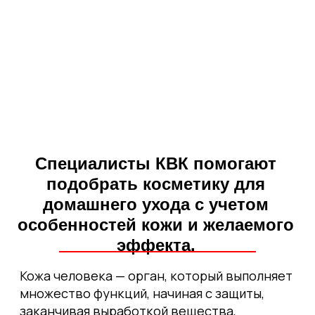
Специалисты КВК помогают
подобрать косметику для
домашнего ухода с учетом
особенностей кожи и желаемого
эффекта.
Кожа человека — орган, который выполняет
множество функций, начиная с защиты,
заканчивая выработкой вещества,
например, витамина D. Поэтому выбор
уходовой косметики для лица требует
внимания и профессионального подхода.
Подбор средств для домашнего ухода,
особенно для женщин, очень важен: каждый
человек может легко навредить коже,
не зная о ее индивидуальных особенностях.
Для поддержания и усиления эффекта
от профессиональных процедур,
косметолог может порекомендовать вам
средства для домашнего ухода.