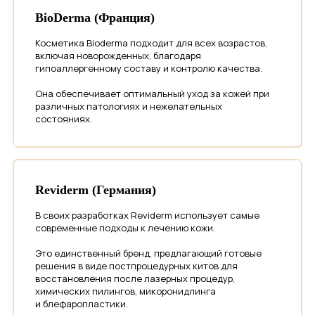
BioDerma (Франция)
Косметика Bioderma подходит для всех возрастов,
включая новорожденных, благодаря
Оставьте заявку на средства
гипоаллергенному составу и контролю качества.
для домашнего ухода!
Она обеспечивает оптимальный уход за кожей при
Мы свяжемся с вами, чтобы
различных патологиях и нежелательных
проконсультировать по наличию
состояниях.
средств и оформить заказ.
Reviderm (Германия)
+7
В своих разработках Reviderm использует самые
современные подходы к лечению кожи.
Когда с вами связаться?
Это единственный бренд, предлагающий готовые
решения в виде постпроцедурных китов для
прямо сейчас
восстановления после лазерных процедур,
химических пилингов, микоронидлинга
предложу удобное время
и блефаропластики.