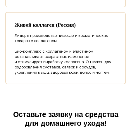
Я даю
согласие на обработку
персональных данных
в соответствии
с
Политикой обработки персональных
данных
Живой коллаген (Россия)
Я даю
согласие на получение
Лидер в производстве пищевых и косметических
рекламных рассылок
товаров с коллагеном.
Био-комплекс с коллагеном и эластином
Оставить заявку
останавливает возрастные изменения
и стимулирует выработку коллагена. Он нужен для
оздоровления суставов, связок и сосудов,
укрепления мышц, здоровья кожи, волос и ногтей.