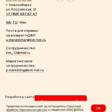
Косметологии
г. Новосибирск,
ул. Российская, 21
+7 (958) 697-67-47
WA
|
TG
|
Max
Почта для справки
на возврат НДФЛ:
u.menedzher@kvk-nsk.ru
Сотрудничество:
kvk_12@mail.ru
Маркетинговое
сотрудничество:
p.marketing@kvk-nsk.ru
Разработка сайта
Evgeniya Karyakina
Записаться онлайн
Продолжая использовать сайт, вы соглашаетесь с
Политикой
ОК
обработки персональных данных
и с обработкой cookie-файлов.