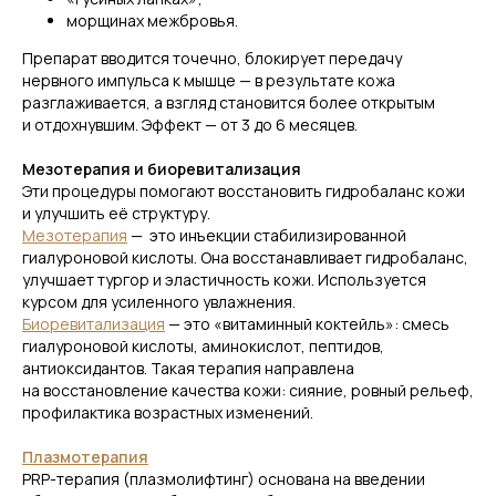
морщинах межбровья.
Препарат вводится точечно, блокирует передачу
нервного импульса к мышце — в результате кожа
разглаживается, а взгляд становится более открытым
и отдохнувшим. Эффект — от 3 до 6 месяцев.
Мезотерапия и биоревитализация
Эти процедуры помогают восстановить гидробаланс кожи
и улучшить её структуру.
Мезотерапия
—
это инъекции стабилизированной
гиалуроновой кислоты. Она восстанавливает гидробаланс,
улучшает тургор и эластичность кожи. Используется
курсом для усиленного увлажнения.
Биоревитализация
—
это «витаминный коктейль»: смесь
гиалуроновой кислоты, аминокислот, пептидов,
антиоксидантов. Такая терапия направлена
на восстановление качества кожи: сияние, ровный рельеф,
профилактика возрастных изменений.
Плазмотерапия
PRP-терапия (плазмолифтинг) основана на введении