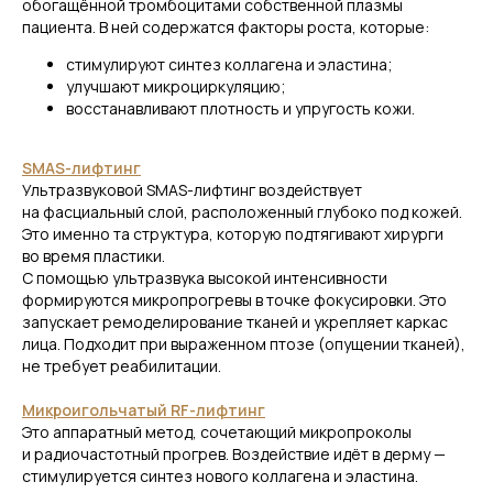
обогащённой тромбоцитами собственной плазмы
пациента. В ней содержатся факторы роста, которые:
стимулируют синтез коллагена и эластина;
улучшают микроциркуляцию;
восстанавливают плотность и упругость кожи.
Запишитесь на консультацию
косметолога для подбора
SMAS-лифтинг
метода омоложения лица!
Ультразвуковой SMAS-лифтинг воздействует
на фасциальный слой, расположенный глубоко под кожей.
Оставьте заявку — мы свяжемся с вами
Это именно та структура, которую подтягивают хирурги
и запишем на прием.
во время пластики.
С помощью ультразвука высокой интенсивности
формируются микропрогревы в точке фокусировки. Это
запускает ремоделирование тканей и укрепляет каркас
лица. Подходит при выраженном птозе (опущении тканей),
+7
не требует реабилитации.
Микроигольчатый RF-лифтинг
Это аппаратный метод, сочетающий микропроколы
и радиочастотный прогрев. Воздействие идёт в дерму —
Я соглашаюсь на
обработку
стимулируется синтез нового коллагена и эластина.
персональных данных