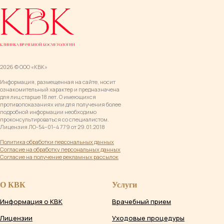
2026 © ООО «КВК»
Информация, размещенная на сайте, носит
ознакомительный характер и предназначена
для лиц старше 18 лет. О имеющихся
противопоказаниях или для получения более
подробной информации необходимо
проконсультироваться со специалистом.
Лицензия ЛО-54−01−4 779 от 29.01.2018
Политика обработки персональных данны
х
Согласие на обработку персональных данных
Согласие на получение рекламных рассылок
О КВК
Услуги
Информация о КВК
Врачебный прием
Лицензии
Уходовые процедуры