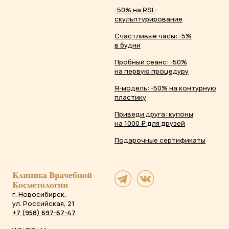
-50% на RSL-
скульптурирование
Счастливые часы: -5%
в будни
Пробный сеанс: -50%
на первую процедуру
Я-модель: -50% на контурную
пластику
Приведи друга: купоны
на 1000 ₽ для друзей
Подарочные сертификаты
Клиника Врачебной
Косметологии
г. Новосибирск,
ул. Российская, 21
+7 (958) 697-67-47