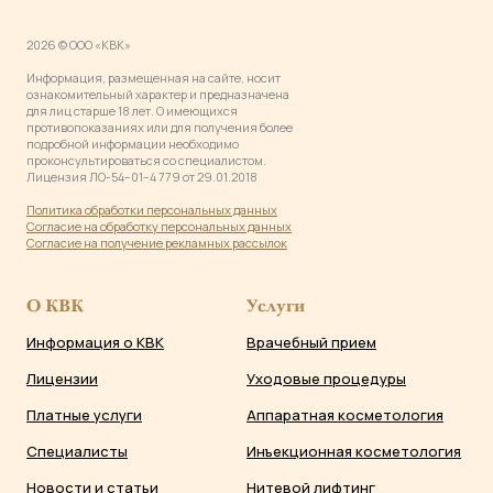
2026 © ООО «КВК»
Информация, размещенная на сайте, носит
ознакомительный характер и предназначена
для лиц старше 18 лет. О имеющихся
противопоказаниях или для получения более
подробной информации необходимо
проконсультироваться со специалистом.
Лицензия ЛО-54−01−4 779 от 29.01.2018
Политика обработки персональных данны
х
Согласие на обработку персональных данных
Согласие на получение рекламных рассылок
О КВК
Услуги
Информация о КВК
Врачебный прием
Лицензии
Уходовые процедуры
Платные услуги
Аппаратная косметология
Специалисты
Инъекционная косметология
Новости и статьи
Нитевой лифтинг