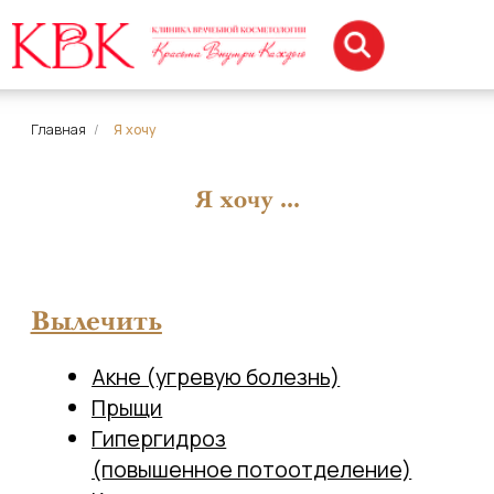
Главная
/
Я хочу
Я хочу ...
Вылечить
Акне (угревую боле
знь)
Прыщи
Гипергидроз
(повышенн
ое потоотделение)
Кожу г
оловы
Выпадение
в
ылос
Расширенные п
оры
Роза
цеа