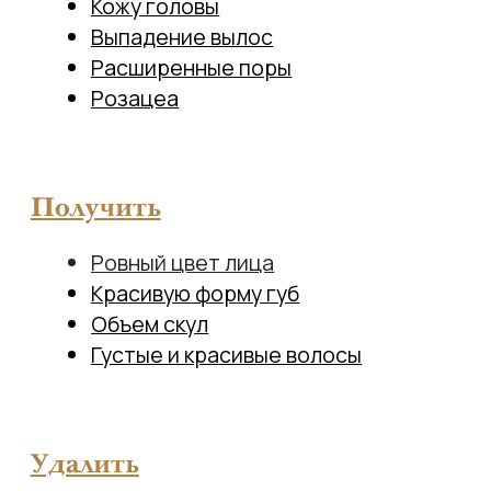
Получить
Ровный цвет л
ица
Красивую форму
губ
Объем
скул
Густые и красивые волосы
Удалить
Нежелательные в
олосы
Сосудистые звездо
чки
Пигментные
пятна
Веснушки
Постакне
Родинку/папиллому или другое
новообразование
Растяжки
Шрам
Рубец
Целлюлит
Жировые отложения