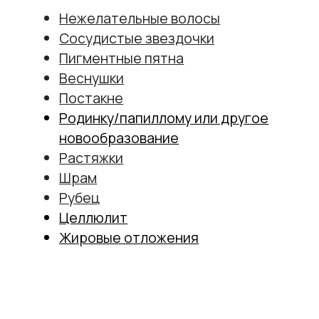
Убрать
Морщины на лбу
Морщины вокруг глаз
Носогубные морщины
Морщины вокруг губ
Морщины на кистях рук
Морщины на шее (кольца Венеры)
Морщины на лбу
Запавшие щеки
Омолодить
Кожу лица
Кожу тела