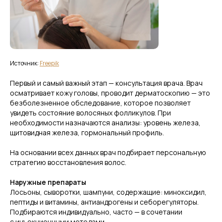
Источник:
Freepik
Первый и самый важный этап — консультация врача. Врач
осматривает кожу головы, проводит дерматоскопию — это
безболезненное обследование, которое позволяет
увидеть состояние волосяных фолликулов. При
необходимости назначаются анализы: уровень железа,
щитовидная железа, гормональный профиль.
Запишитесь на консультацию
На основании всех данных врач подбирает персональную
для подбора метода лечения
стратегию восстановления волос.
выпадения волос!
Наружные препараты
Оставьте заявку — мы свяжемся с вами
Лосьоны, сыворотки, шампуни, содержащие: миноксидил,
и запишем на прием.
пептиды и витамины, антиандрогены и себорегуляторы.
Подбираются индивидуально, часто — в сочетании
с инъекционными методами.