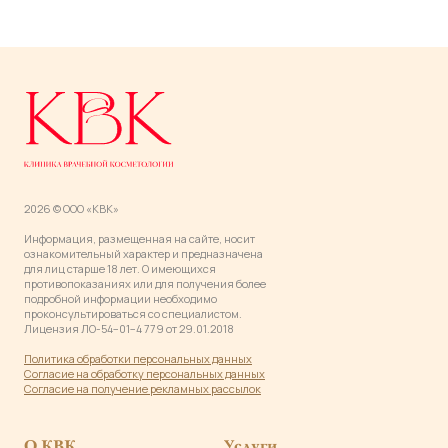
2026 © ООО «КВК»
Информация, размещенная на сайте, носит
ознакомительный характер и предназначена
для лиц старше 18 лет. О имеющихся
противопоказаниях или для получения более
подробной информации необходимо
проконсультироваться со специалистом.
Лицензия ЛО-54−01−4 779 от 29.01.2018
Политика обработки персональных данны
х
Согласие на обработку персональных данных
Согласие на получение рекламных рассылок
О КВК
Услуги