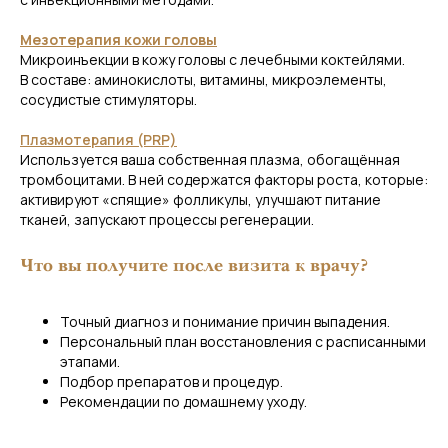
Мезотерапия кожи головы
+7
Микроинъекции в кожу головы с лечебными коктейлями.
В составе: аминокислоты, витамины, микроэлементы,
сосудистые стимуляторы.
Плазмотерапия (PRP)
Я соглашаюсь на
обработку
Используется ваша собственная плазма, обогащённая
персональных данных
тромбоцитами. В ней содержатся факторы роста, которые:
активируют «спящие» фолликулы, улучшают питание
Оставить заявку
тканей, запускают процессы регенерации.
Что вы получите после визита к врачу?
Точный диагноз и понимание причин выпадения.
Персональный план восстановления с расписанными
этапами.
Подбор препаратов и процедур.
Рекомендации по домашнему уходу.