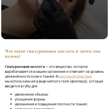
Что такое гиалуроновая кислота и зачем она
нужна?
Гиалуроновая кислота
— это вещество, которое
вырабатывается в нашем организме и отвечает за уровень
увлажнённости кожи и тканей. В
контурной пластике
мы используем её в виде мягкого геля (филлера), который
вводится в губы для:
увеличения объема;
улучшения формы;
увлажнения и повышения плотности тканей;
коррекции асимметрии.