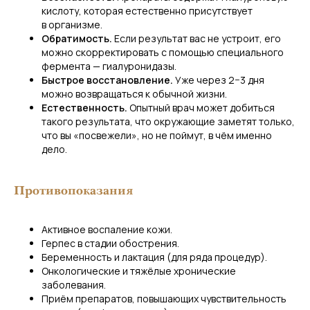
кислоту, которая естественно присутствует
в организме.
Обратимость.
Если результат вас не устроит, его
можно скорректировать с помощью специального
+7
фермента — гиалуронидазы.
Быстрое восстановление.
Уже через 2−3 дня
можно возвращаться к обычной жизни.
Естественность.
Опытный врач может добиться
такого результата, что окружающие заметят только,
Я соглашаюсь на
обработку
что вы «посвежели», но не поймут, в чём именно
персональных данных
дело.
Оставить заявку
Противопоказания
Активное воспаление кожи.
Герпес в стадии обострения.
Беременность и лактация (для ряда процедур).
Онкологические и тяжёлые хронические
заболевания.
Приём препаратов, повышающих чувствительность