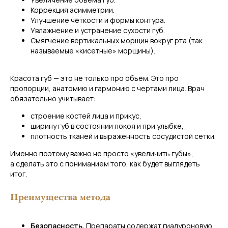
Коррекция асимметрии.
Улучшение чёткости и формы контура.
Увлажнение и устранение сухости губ.
Смягчение вертикальных морщин вокруг рта (так
называемые «кисетные» морщины).
Красота губ — это не только про объём. Это про
пропорции, анатомию и гармонию с чертами лица. Врач
обязательно учитывает:
строение костей лица и прикус,
ширину губ в состоянии покоя и при улыбке,
плотность тканей и выраженность сосудистой сетки.
Именно поэтому важно не просто «увеличить губы»,
а сделать это с пониманием того, как будет выглядеть
итог.
Запишитесь на контурную
пластику губ!
Преимущества метода
Оставьте заявку — мы свяжемся с вами
и запишем на прием.
Безопасность.
Препараты содержат гиалуроновую