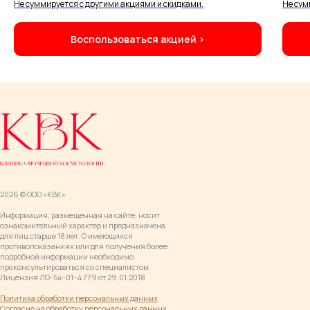
Не суммируется с другими акциями и скидками.
Не сум
Воспользоваться акцией ›
2026 © ООО «КВК»
Информация, размещенная на сайте, носит
ознакомительный характер и предназначена
для лиц старше 18 лет. О имеющихся
противопоказаниях или для получения более
подробной информации необходимо
проконсультироваться со специалистом.
Лицензия ЛО-54−01−4 779 от 29.01.2018
Политика обработки персональных данны
х
Согласие на обработку персональных данных