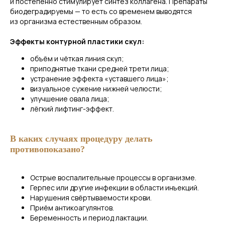
и постепенно стимулирует синтез коллагена. Препараты
биодеградируемы — то есть со временем выводятся
из организма естественным образом.
Эффекты контурной пластики скул:
объём и чёткая линия скул;
приподнятые ткани средней трети лица;
устранение эффекта «уставшего лица»;
визуальное сужение нижней челюсти;
улучшение овала лица;
Запишитесь на контурную
лёгкий лифтинг-эффект.
пластику скул!
Оставьте заявку — мы свяжемся с вами
В каких случаях процедуру делать
и запишем на прием.
противопоказано?
Острые воспалительные процессы в организме.
Герпес или другие инфекции в области инъекций.
+7
Нарушения свёртываемости крови.
Приём антикоагулянтов.
Беременность и период лактации.