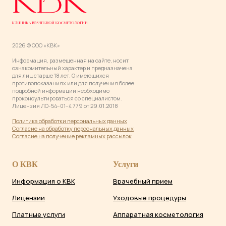
2026 © ООО «КВК»
Информация, размещенная на сайте, носит
ознакомительный характер и предназначена
для лиц старше 18 лет. О имеющихся
противопоказаниях или для получения более
подробной информации необходимо
проконсультироваться со специалистом.
Лицензия ЛО-54−01−4 779 от 29.01.2018
Политика обработки персональных данны
х
Согласие на обработку персональных данных
Согласие на получение рекламных рассылок
О КВК
Услуги
Информация о КВК
Врачебный прием
Лицензии
Уходовые процедуры
Платные услуги
Аппаратная косметология