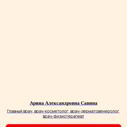
Арина Александровна Савина
Клиника врачебной косметологии Академгородка на карте Новосибирска — Яндекс Карты
Главный врач, врач-косметолог, врач-дерматовенеролог,
врач-физиотерапевт