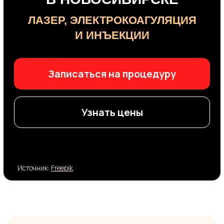
Узнать цены
Источник:
Freepik
Удаление рубцов, шрамов
и стрий:
чистая красивая кожа
без операции
Что мы имеем в виду, когда говорим про
рубцы, шрамы и стрии?
Рубцы
— это плотная соединительная
ткань, которая заменяет повреждённую
кожу после травмы или воспаления. Они
могут быть гипертрофическими,
атрофическими или келоидными.
Шрамы
— по сути, то же самое, но чаще
используются в разговорной речи для