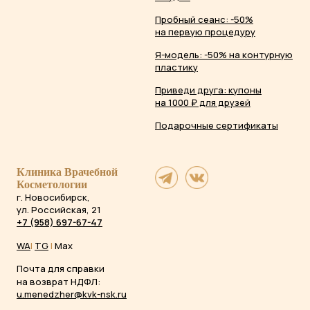
Пробный сеанс: -50%
на первую процедуру
Я-модель: -50% на контурную
пластику
Приведи друга: купоны
на 1000 ₽ для друзей
Подарочные сертификаты
Клиника Врачебной
Косметологии
г. Новосибирск,
ул. Российская, 21
+7 (958) 697-67-47
WA
|
TG
|
Max
Почта для справки
на возврат НДФЛ:
u.menedzher@kvk-nsk.ru