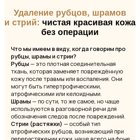
обозначения следов после повреждений.
Стрии (растяжки)
— особый тип
атрофических рубцов, возникающий при
перерастяжении кожи, чаще всего на фоне
гормональных изменений или быстрого
набора/потери веса.
Все эти состояния внешне заметны и могут
вызывать психологический дискомфорт. А
ещё — они поддаются коррекции.
Получить консультацию
Об удалении рубцов,
шрамов и стрий