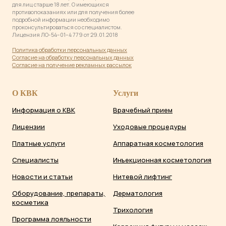
для лиц старше 18 лет. О имеющихся
противопоказаниях или для получения более
подробной информации необходимо
проконсультироваться со специалистом.
Лицензия ЛО-54−01−4 779 от 29.01.2018
Политика обработки персональных данны
х
Согласие на обработку персональных данных
Согласие на получение рекламных рассылок
О КВК
Услуги
Информация о КВК
Врачебный прием
Лицензии
Уходовые процедуры
Платные услуги
Аппаратная косметология
Специалисты
Инъекционная косметология
Новости и статьи
Нитевой лифтинг
Оборудование, препараты,
Дерматология
косметика
Трихология
Программа лояльности