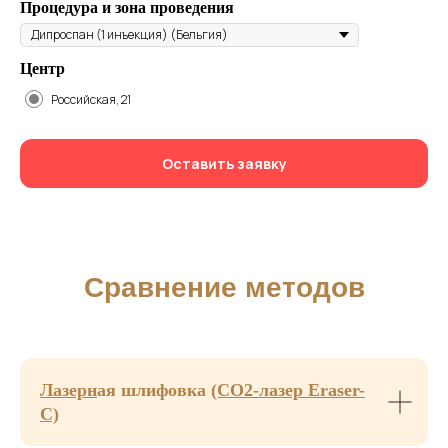
Процедура и зона проведения
Центр
Российская, 21
Оставьте заявку, чтобы получить
персональную консультацию
Оставить заявку
или записаться на процедуру!
Мы свяжемся с вами, чтобы ответить
на вопросы и подобрать удобное время
для записи.
+7
Лазерн
ая шлифовка
(CO2-лазер Eraser-
C)
Когда с вами связаться?