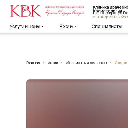
Клиника Врачебной
Косметологии
г. Новосибирск, ул. Россий
с 10.00 до 20.00 / без вых
Услуги и цены
Я хочу
Специалисты
Главная
/
Акции
/
Абонементы и комплексы
/
Скидки