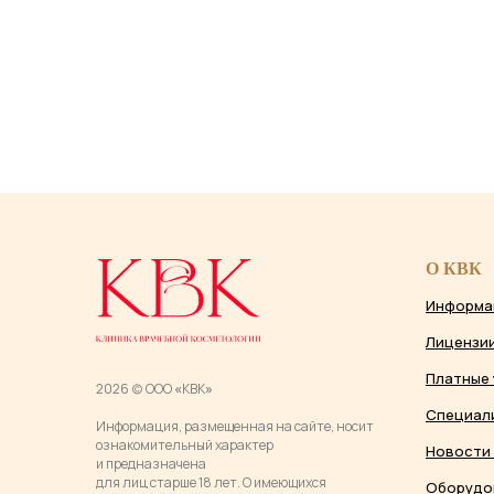
О КВК
Информа
Лицензи
Платные 
2026 (c) ООО
«
КВК
»
Специал
Информация, размещенная на сайте, носит
ознакомительный характер
Новости 
и предназначена
для лиц старше 18 лет. О имеющихся
Оборудо