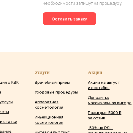
необходимости запишут на процедуру.
Оставить заявку
Услуги
Акции
ция о КВК
Врачебный прием
Акции на август
и сентябрь
и
Уходовые процедуры
Депозиты:
услуги
Аппаратная
максимальная выгода
косметология
исты
Розыгрыш 5000 ₽
Инъекционная
за отзыв
и статьи
косметология
-50% на RSL-
вание,
Нитевой лифтинг