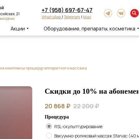
+7 (958) 697-67-47
ская, 21
WhatsApp
|
Telegram
|
Max
одных
Акции
Оборудование, препараты, косметика
 на комплексы процедур аппаратного массажа
Скидки до 10% на абонеме
20 868
₽
22 200
₽
Процедура
RSL-скульптурирование
Вакуумно-роликовый массаж Starvac (40 м