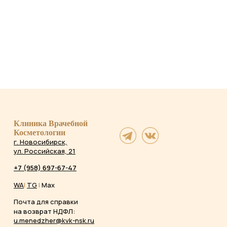
Клиника Врачебной
Косметологии
г. Новосибирск,
ул. Российская, 21
+7 (958) 697-67-47
WA
|
TG
|
Max
Почта для справки
на возврат НДФЛ:
u.menedzher@kvk-nsk.ru