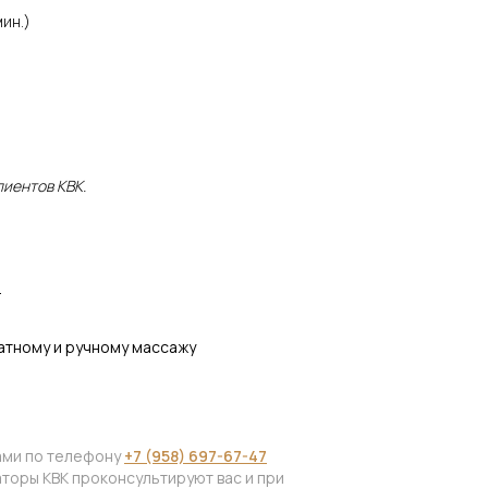
ин.)
лиентов КВК.
.
атному и ручному массажу
нами по телефону
+7 (958) 697-67-47
торы КВК проконсультируют вас и при