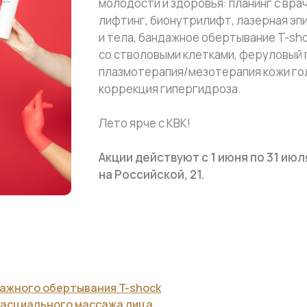
молодости и здоровья: планинг с вр
лифтинг, бионутрилифт, лазерная эп
и тела, бандажное обертывание T-s
со стволовыми клетками, феруловый п
плазмотерапия/мезотерапия кожи гол
коррекция гипергидроза.
Лето ярче с КВК!
Акции действуют с 1 июня по 31 июл
на Российской, 21.
дажного обертывания T-shock
фасциального массажа лица