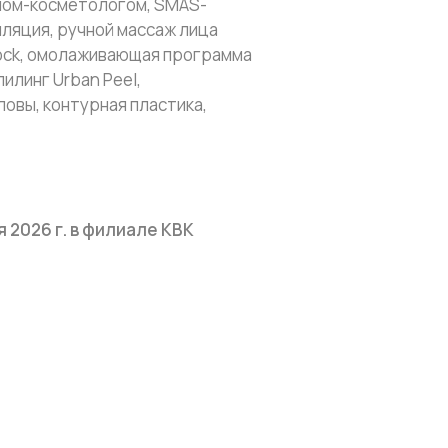
ачом-косметологом, SMAS-
иляция, ручной массаж лица
hock, омолаживающая программа
илинг Urban Peel,
овы, контурная пластика,
я 2026 г. в филиале КВК