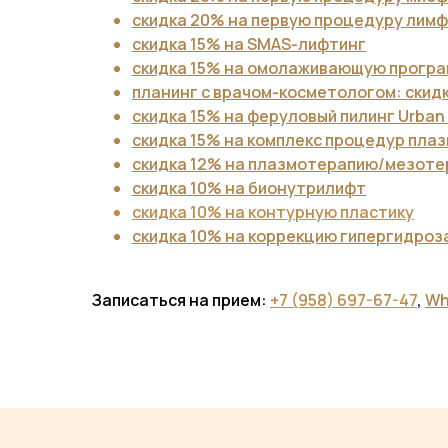
скидка 20% на первую процедуру лим
скидка 15% на SMAS-лифтинг
скидка 15% на омолаживающую програ
планинг с врачом-косметологом: скид
скидка 15% на феруловый пилинг Urban 
скидка 15% на комплекс процедур пла
скидка 12% на плазмотерапию/мезоте
скидка 10% на бионутрилифт
скидка 10% на контурную пластику
скидка 10% на коррекцию гипергидроз
Записаться на прием:
+7 (958) 697-67-47
,
Wh