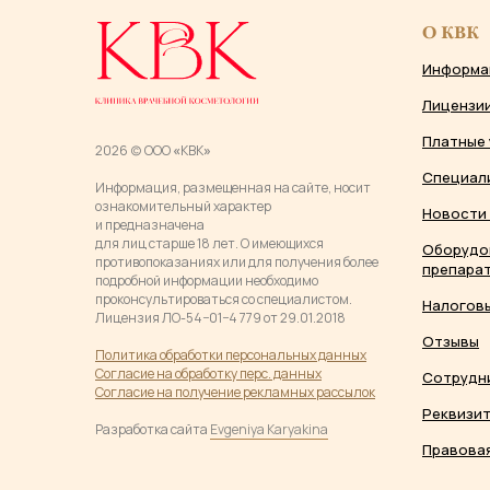
О КВК
Информа
Лицензи
Платные 
2026 (c) ООО
«
КВК
»
Специал
Информация, размещенная на сайте, носит
ознакомительный характер
Новости 
и предназначена
для лиц старше 18 лет. О имеющихся
Оборудо
противопоказаниях или для получения более
препарат
подробной информации необходимо
проконсультироваться со специалистом.
Налогов
Лицензия ЛО-54−01−4 779 от 29.01.2018
Отзывы
Политика обработки персональных данны
х
Согласие на обработку перс. данных
Сотрудн
Согласие на получение рекламных рассылок
Реквизи
Разработка сайта
Evgeniya Karyakina
Правовая