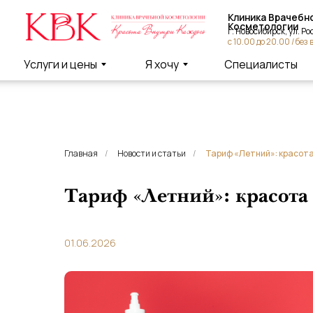
Клиника Врачебной
Косметологии
г. Новосибирск, ул. Россий
с 10.00 до 20.00 / без вых
Услуги и цены
Я хочу
Специалисты
Главная
/
Новости и статьи
/
Тариф «Летний»: красота
Тариф «Летний»: красота
01.06.2026