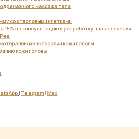
фодренажного массажа тела
мму со стволовыми клетками
ка 15% на консультацию и разработку плана лечения
Peel
змотерапии/мезотерапии кожи головы
рапию кожи головы
а
atsApp
|
Telegram
|
Max