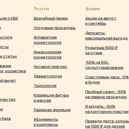
Услуги
Акции
ция о КВК
Врачебный прием
Акции на август
и сентябрь
и
Уходовые процедуры
Депозиты:
услуги
Аппаратная
максимальная выгода
косметология
исты
Розыгрыш 5000 ₽
Инъекционная
за отзыв
и статьи
косметология
-50% на RSL-
вание,
Нитевой лифтинг
скульптурирование
ы, косметика
Дерматология
Счастливые часы: -5%
ый вычет
в будни
Трихология
Пробный сеанс: -50%
Коррекция фигуры
на первую процедуру
ичество
и массаж
Я-модель: -50%
ты
Лазерная эпиляция
на контурную пластик
 база
Абонементы
Приведи друга: купон
и комплексы
на 1000 ₽ для друзей