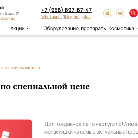
+7 (958) 697-67-47
ская, 21
WhatsApp
|
Telegram
|
Max
одных
Акции
Оборудование, препараты, косметика
 по специальной цене
 по специальной цене
Долгожданное лето наступило! А вмес
мегаскидки на самые актуальные пр