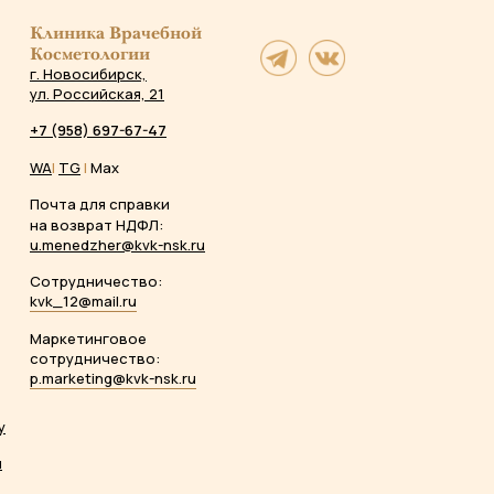
Клиника Врачебной
Косметологии
г. Новосибирск,
ул. Российская, 21
+7 (958) 697-67-47
WA
|
TG
|
Max
Почта для справки
на возврат НДФЛ:
u.menedzher@kvk-nsk.ru
Сотрудничество:
kvk_12@mail.ru
Маркетинговое
сотрудничество:
p.marketing@kvk-nsk.ru
у
ы