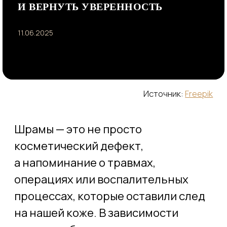
Источник:
Freepik
И ВЕРНУТЬ УВЕРЕННОСТЬ
Шрамы — это не просто
11.06.2025
косметический дефект,
а напоминание о травмах,
операциях или воспалительных
процессах, которые оставили след
на нашей коже. В зависимости
от типа рубца, подход
к их коррекции требует
индивидуального подбора
методик. Современная
дерматокосметология предлагает
целый арсенал средств для борьбы
со шрамами: от лазерной шлифовки
и инъекционных техник
до специализированных наружных
средств.