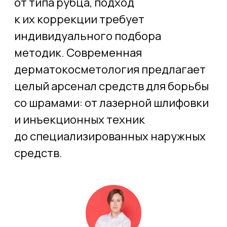
Елена Дмитриевна Сорокина
Врач-дерматолог, врач-косметолог
Что такое шрамы и почему они
появляются?
Шрамы
— это участки плотной
соединительной ткани, которая
образуется на месте повреждённой
кожи. Возникают после травм, операций,
ожогов, акне или воспалительных
заболеваний. Шрам — это результат