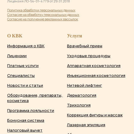
Лицензия ЛО-54−01−4 779 от 29.01.2018
Политика обработки персональных данны
х
Согласие на обработку персональных данных
Согласие на получение рекламных рассылок
О КВК
Услуги
Информация о КВК
Врачебный прием
Лицензии
Уходовые процедуры
Платные услуги
Аппаратная косметология
Специалисты
Инъекционная косметология
Новости и статьи
Нитевой лифтинг
Оборудование, препараты,
Дерматология
косметика
Трихология
Программа лояльности
Коррекция фигуры и массаж
Бонусная система
Лазерная эпиляция
Налоговый вычет