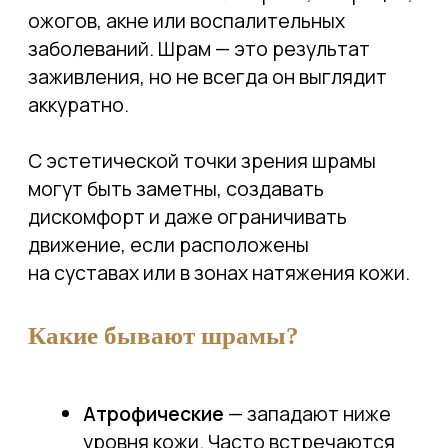
относительно ровные,
но отличаются по цвету или
текстуре.
Тип шрама определяет метод
коррекции. Именно поэтому
консультация врача — первый
обязательный этап.
Можно ли полностью удалить
шрам?
Полностью стереть шрам невозможно —
но можно значительно улучшить его
внешний вид: сделать его светлее,
ровнее, менее заметным. Современные
методы позволяют добиться
естественного результата, когда шрам
не привлекает внимания и не требует
маскировки.
Как мы работаем со шрамами?