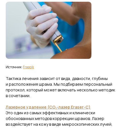
Неравномерный рельеф кожи.
В каких случаях процедура не
проводится?
Острые воспалительные процессы
кожи.
Активный герпес.
Онкологические заболевания.
Источник:
Freepik
Нарушения свёртываемости крови.
Беременность и лактация
Тактика лечения зависит от вида, давности, глубины
(по решению врача).
и расположения шрама. Мы подбираем персональный
протокол, который может включать несколько методик
в сочетании.
Лазерное удаление (CO₂-лазер Eraser-С)
Это один из самых эффективных и клинически
обоснованных методов коррекции шрамов. Лазер
воздействует на кожу в виде микроскопических лучей,