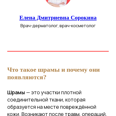
заживления, но не всегда он выглядит
аккуратно.
С эстетической точки зрения шрамы
могут быть заметны, создавать
дискомфорт и даже ограничивать
движение, если расположены
на суставах или в зонах натяжения кожи.
Какие бывают шрамы?
Атрофические
— западают ниже
уровня кожи. Часто встречаются
после акне или ветряной оспы.
Гипертрофические
— возвышаются
над кожей, но не выходят
за пределы исходной раны.
Келоидные
— разрастаются
за пределы области повреждения,
могут чесаться или болеть.
Нормотрофические
—