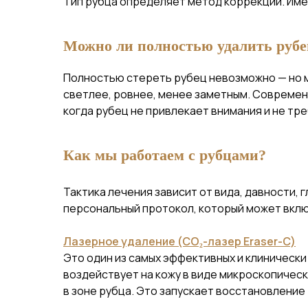
Тип рубца определяет метод коррекции. Име
Можно ли полностью удалить рубе
Полностью стереть рубец невозможно — но м
светлее, ровнее, менее заметным. Совреме
когда рубец не привлекает внимания и не тр
Как мы работаем с рубцами?
Тактика лечения зависит от вида, давности,
персональный протокол, который может вклю
Лазерное удаление (CO₂-лазер Eraser-С)
Это один из самых эффективных и клиническ
воздействует на кожу в виде микроскопичес
в зоне рубца. Это запускает восстановление 