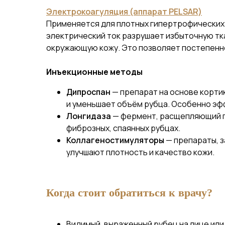
Электрокоагуляция (аппарат PELSAR)
Применяется для плотных гипертрофических
электрический ток разрушает избыточную тк
окружающую кожу. Это позволяет постепенн
Инъекционные методы
Дипроспан
— препарат на основе корт
и уменьшает объём рубца. Особенно эф
Лонгидаза
— фермент, расщепляющий п
фиброзных, спаянных рубцах.
Коллагеностимуляторы
— препараты, 
улучшают плотность и качество кожи.
Когда стоит обратиться к врачу?
Видимый, выраженный рубец на лице или