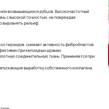
 или возвышающихся рубцов. Высокочастотный
ань с высокой точностью, не повреждая
о выровнять рельеф.
икостероидов, снижает активность фибробластов
фективен при келоидных шрамах.
лотную соединительную ткань. Применяется при
запускающие выработку собственного коллагена,
 теле.