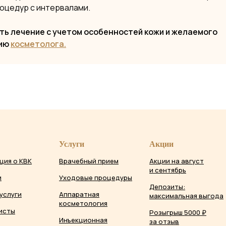
оцедур с интервалами.
ь лечение с учетом особенностей кожи и желаемого
цию
косметолога.
Услуги
Акции
ция о КВК
Врачебный прием
Акции на август
и сентябрь
и
Уходовые процедуры
Депозиты:
услуги
Аппаратная
максимальная выгода
косметология
исты
Розыгрыш 5000 ₽
Инъекционная
за отзыв