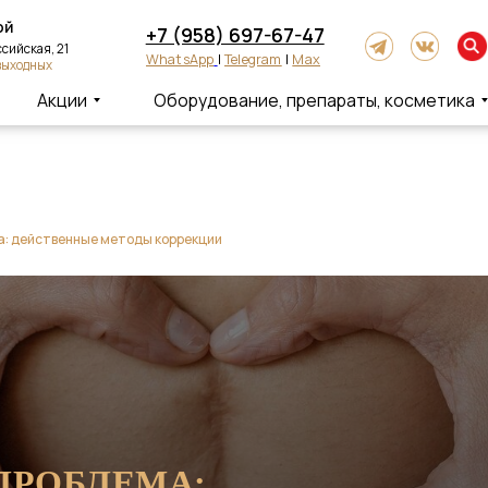
+7 (958) 697-67-47
ская, 21
WhatsApp
|
Telegram
|
Max
одных
Акции
Оборудование, препараты, косметика
а: действенные методы коррекции
ПРОБЛЕМА: