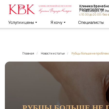
Клиника Врачебной
Косметологии
г. Новосибирск, ул. Россий
с 10.00 до 20.00 / без вых
Услуги и цены
Я хочу
Специалисты
Главная
/
Новости и статьи
/
Рубцы больше не проблем
РУБЦЫ БОЛЬШЕ НЕ 