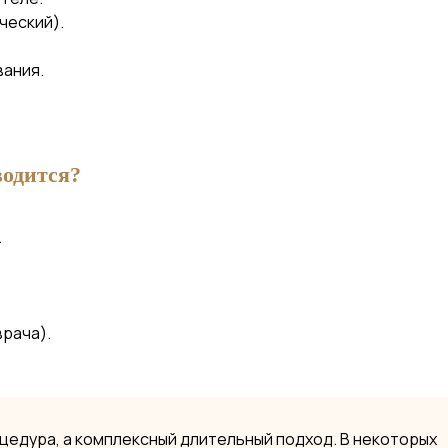
ческий).
вания.
водится?
.
рача).
оцедура, а комплексный длительный подход. В некоторых