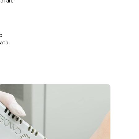
этап.
о
ата,