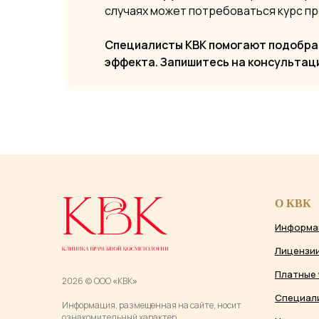
случаях может потребоваться курс пр
Специалисты КВК помогают подобрат
эффекта. Запишитесь на консульта
О КВК
Информа
Лицензи
Платные 
2026 (c) ООО
«
КВК
»
Специал
Информация, размещенная на сайте, носит
ознакомительный характер