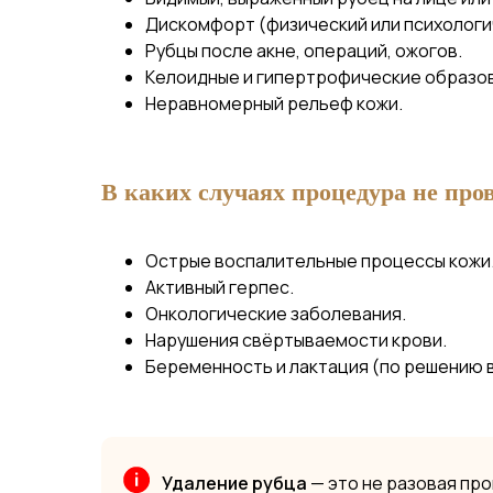
Дискомфорт (физический или психологи
Рубцы после акне, операций, ожогов.
Келоидные и гипертрофические образо
Неравномерный рельеф кожи.
В каких случаях процедура не про
Острые воспалительные процессы кожи
Активный герпес.
Онкологические заболевания.
Нарушения свёртываемости крови.
Беременность и лактация (по решению в
Удаление рубца
— это не разовая пр