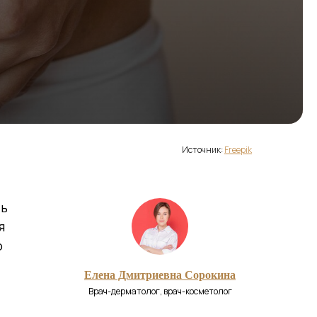
Источник:
Freepik
ть
я
о
Елена Дмитриевна Сорокина
Врач-дерматолог, врач-косметолог