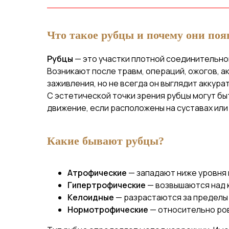
Что такое рубцы и почему они по
Рубцы
— это участки плотной соединительно
Возникают после травм, операций, ожогов, а
заживления, но не всегда он выглядит аккура
С эстетической точки зрения рубцы могут бы
движение, если расположены на суставах или 
Какие бывают рубцы?
Атрофические
— западают ниже уровня 
Гипертрофические
— возвышаются над к
Келоидные
— разрастаются за пределы 
Нормотрофические
— относительно ров