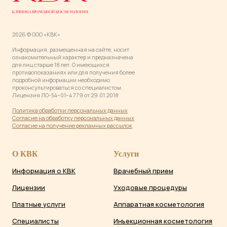
2026 © ООО «КВК»
Информация, размещенная на сайте, носит
ознакомительный характер и предназначена
для лиц старше 18 лет. О имеющихся
противопоказаниях или для получения более
подробной информации необходимо
проконсультироваться со специалистом.
Лицензия ЛО-54−01−4 779 от 29.01.2018
Политика обработки персональных данны
х
Согласие на обработку персональных данных
Согласие на получение рекламных рассылок
О КВК
Услуги
Информация о КВК
Врачебный прием
Лицензии
Уходовые процедуры
Платные услуги
Аппаратная косметология
Специалисты
Инъекционная косметология