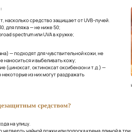
:
т, насколько средство защищает от UVB-лучей.
0, для пляжа — не ниже 50;
road spectrum или UVA в кружке;
ана) — подходят для чувствительной кожи, не
е наноситься и выбеливать кожу;
ие (циноксат, октиноксат оксибензон и т.д.) —
но некоторые из них могут раздражать
цезащитным средством?
ода на улицу.
о четверть чайной ложки или полоска крема длиной в три