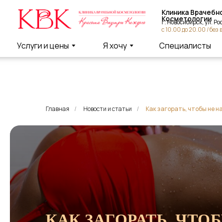
Клиника Врачебной
Косметологии
г. Новосибирск, ул. Россий
с 10.00 до 20.00 / без вых
Услуги и цены
Я хочу
Специалисты
Главная
/
Новости и статьи
/
Как загорать, чтобы не 
КАК ЗАГОРАТЬ, ЧТО