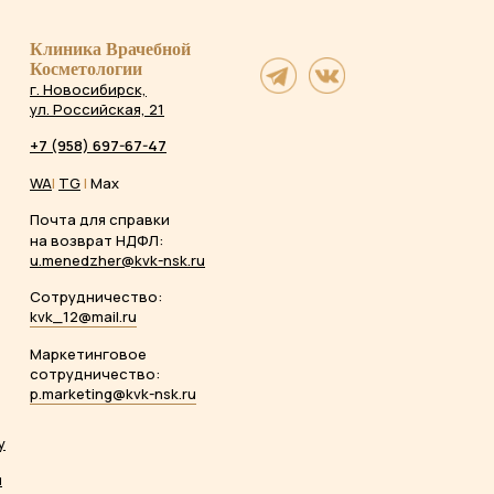
Клиника Врачебной
Косметологии
г. Новосибирск,
ул. Российская, 21
+7 (958) 697-67-47
WA
|
TG
|
Max
Почта для справки
на возврат НДФЛ:
u.menedzher@kvk-nsk.ru
Сотрудничество:
kvk_12@mail.ru
Маркетинговое
сотрудничество:
p.marketing@kvk-nsk.ru
у
ы