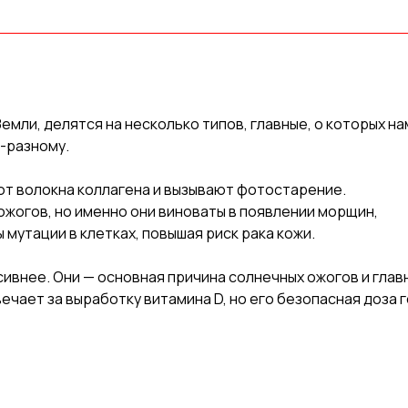
мли, делятся на несколько типов, главные, о которых на
о-разному.
ют волокна коллагена и вызывают фотостарение.
ожогов, но именно они виноваты в появлении морщин,
 мутации в клетках, повышая риск рака кожи.
ивнее. Они — основная причина солнечных ожогов и глав
ечает за выработку витамина D, но его безопасная доза 