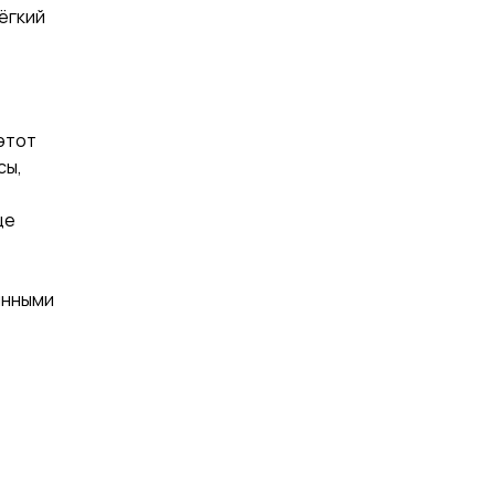
ёгкий
 этот
сы,
це
инными