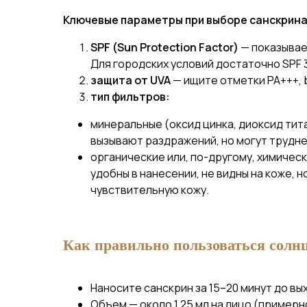
Ключевые параметры при выборе санскрина
SPF (Sun Protection Factor)
— показывае
Для городских условий достаточно SPF 3
защита от UVA
— ищите отметки PA+++, b
тип фильтров:
минеральные (оксид цинка, диоксид тит
вызывают раздражений, но могут трудне
органические или, по-другому, химическ
удобны в нанесении, не видны на коже, 
чувствительную кожу.
Как правильно пользоваться солн
Наносите санскрин за 15–20 минут до вых
Объем — около 1,25 мл на лицо (примерн