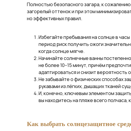
Полностью безопасного загара, к сожалению,
загорелый оттенок и при этом минимизироват
но эффективных правил.
Избегайте пребывания на солнце в часы е
период риск получить ожоги значительн
когда солнце мягче.
Начинайте солнечные ванны постепенно
не более 10−15 минут, причём предпочти
адаптироваться и снизит вероятность о
Не забывайте о физических способах за
рукавами из лёгких, дышащих тканей су
И, конечно, ключевым элементом защит
вы находитесь на пляже всего полчаса, 
Как выбрать солнцезащитное сред