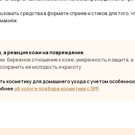
ьзовать средства в формате спреев и стиков для того, 
 макияж.
, а реакция кожи на повреждение.
м: бережное отношение к коже, умеренность и защита, а
 сохранить её молодость и красоту.
ь косметику для домашнего ухода с учетом особенно
робнее
об услуге подбора косметики с SPF
.