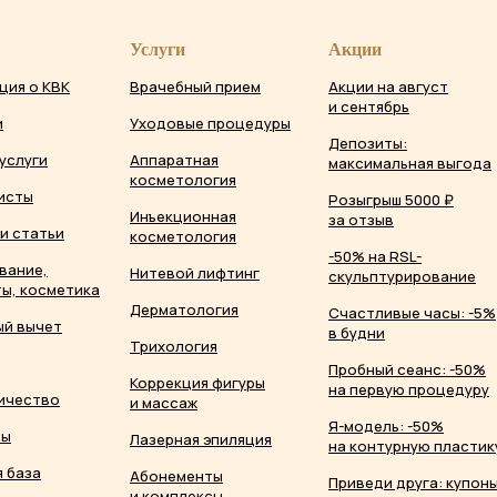
Услуги
Акции
ция о КВК
Врачебный прием
Акции на август
и сентябрь
и
Уходовые процедуры
Депозиты:
услуги
Аппаратная
максимальная выгода
косметология
исты
Розыгрыш 5000 ₽
Инъекционная
за отзыв
и статьи
косметология
-50% на RSL-
вание,
Нитевой лифтинг
скульптурирование
ы, косметика
Дерматология
Счастливые часы: -5%
ый вычет
в будни
Трихология
Пробный сеанс: -50%
Коррекция фигуры
на первую процедуру
ичество
и массаж
Я-модель: -50%
ты
Лазерная эпиляция
на контурную пластик
 база
Абонементы
Приведи друга: купон
и комплексы