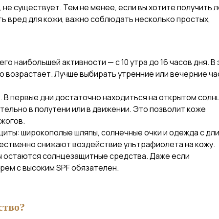
 не существует. Тем не менее, если вы хотите получить л
ь вред для кожи, важно соблюдать несколько простых,
го наибольшей активности — с 10 утра до 16 часов дня. В
о возрастает. Лучше выбирать утренние или вечерние ча
. В первые дни достаточно находиться на открытом солн
тельно в полутени или в движении. Это позволит коже
жогов.
щиты: широкополые шляпы, солнечные очки и одежда с дл
щественно снижают воздействие ультрафиолета на кожу.
ы остаются солнцезащитные средства. Даже если
крем с высоким SPF обязателен.
ство?