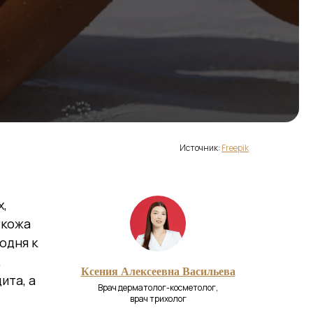
Источник:
Freepik
х,
 кожа
одня к
,
Ксения Алексеевна Васильева
ита, а
Врач дерматолог-косметолог,
врач трихолог