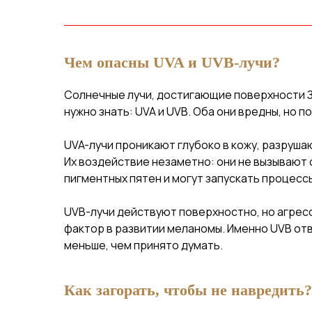
Чем опасны UVA и UVB-лучи?
Солнечные лучи, достигающие поверхности Зе
нужно знать: UVA и UVB. Оба они вредны, но п
UVA-лучи проникают глубоко в кожу, разруша
Их воздействие незаметно: они не вызывают 
пигментных пятен и могут запускать процессы
UVB-лучи действуют поверхностно, но агресс
фактор в развитии меланомы. Именно UVB отв
меньше, чем принято думать.
Как загорать, чтобы не навредить?