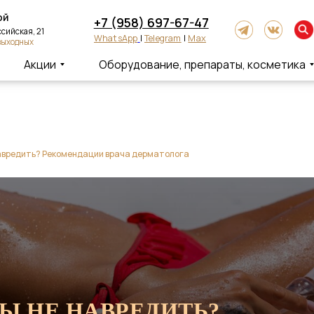
+7 (958) 697-67-47
ская, 21
WhatsApp
|
Telegram
|
Max
одных
Акции
Оборудование, препараты, косметика
навредить? Рекомендации врача дерматолога
БЫ НЕ НАВРЕДИТЬ?