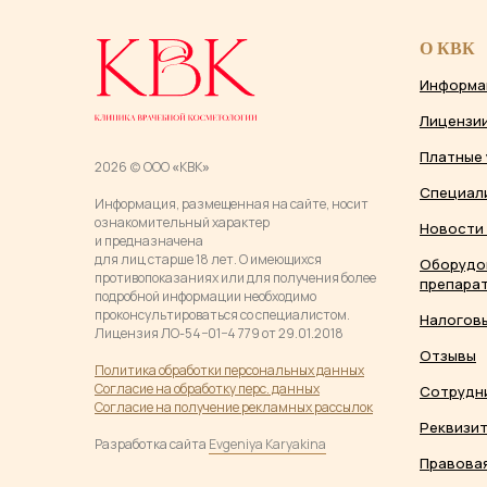
О КВК
Информа
Лицензи
Платные 
2026 (c) ООО
«
КВК
»
Специал
Информация, размещенная на сайте, носит
ознакомительный характер
Новости 
и предназначена
для лиц старше 18 лет. О имеющихся
Оборудо
противопоказаниях или для получения более
препарат
подробной информации необходимо
проконсультироваться со специалистом.
Налогов
Лицензия ЛО-54−01−4 779 от 29.01.2018
Отзывы
Политика обработки персональных данны
х
Согласие на обработку перс. данных
Сотрудн
Согласие на получение рекламных рассылок
Реквизи
Разработка сайта
Evgeniya Karyakina
Правовая