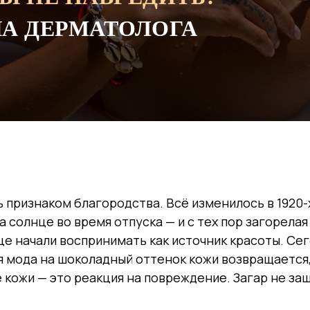
А ДЕРМАТОЛОГА
ь признаком благородства. Всё изменилось в 1920-
 солнце во время отпуска — и с тех пор загорелая
це начали воспринимать как источник красоты. Сег
я мода на шоколадный оттенок кожи возвращается
ожи — это реакция на повреждение. Загар не защ