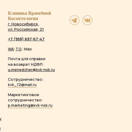
Клиника Врачебной
Косметологии
г. Новосибирск,
ул. Российская, 21
+7 (958) 697-67-47
WA
|
TG
|
Max
Почта для справки
на возврат НДФЛ:
u.menedzher@kvk-nsk.ru
Сотрудничество:
kvk_12@mail.ru
Маркетинговое
сотрудничество:
p.marketing@kvk-nsk.ru
у
ы