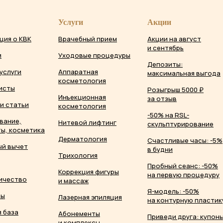
Услуги
Акции
ция о КВК
Врачебный прием
Акции на август
и сентябрь
и
Уходовые процедуры
Депозиты:
услуги
Аппаратная
максимальная выгода
косметология
исты
Розыгрыш 5000 ₽
Инъекционная
за отзыв
и статьи
косметология
-50% на RSL-
вание,
Нитевой лифтинг
скульптурирование
ы, косметика
Дерматология
Счастливые часы: -5%
ый вычет
в будни
Трихология
Пробный сеанс: -50%
Коррекция фигуры
на первую процедуру
ичество
и массаж
Я-модель: -50%
ты
Лазерная эпиляция
на контурную пластик
 база
Абонементы
Приведи друга: купон
и комплексы