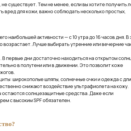
 не существует. Тем не менее, если вы хотите получить л
ь вред для кожи, важно соблюдать несколько простых,
го наибольшей активности — с 10 утра до 16 часов дня. В
о возрастает. Лучше выбирать утренние или вечерние ча
. В первые дни достаточно находиться на открытом солн
тельно в полутени или в движении. Это позволит коже
жогов.
щиты: широкополые шляпы, солнечные очки и одежда с дл
щественно снижают воздействие ультрафиолета на кожу.
ы остаются солнцезащитные средства. Даже если
крем с высоким SPF обязателен.
ство?