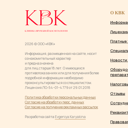
О КВК
Информа
Лицензи
Платные 
2026 (c) ООО
«
КВК
»
Специал
Информация, размещенная на сайте, носит
ознакомительный характер
Новости 
и предназначена
для лиц старше 18 лет. О имеющихся
Оборудо
противопоказаниях или для получения более
препарат
подробной информации необходимо
проконсультироваться со специалистом.
Налогов
Лицензия ЛО-54−01−4 779 от 29.01.2018
Отзывы
Политика обработки персональных данны
х
Согласие на обработку перс. данных
Сотрудн
Согласие на получение рекламных рассылок
Реквизи
Разработка сайта
Evgeniya Karyakina
Правовая