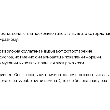
мли, делятся на несколько типов, главные, о которых на
о-разному.
ют волокна коллагена и вызывают фотостарение.
ожогов, но именно они виноваты в появлении морщин,
 мутации в клетках, повышая риск рака кожи.
ивнее. Они — основная причина солнечных ожогов и глав
ечает за выработку витамина D, но его безопасная доза 