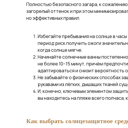
Полностью безопасного загара, к сожалению,
загорелый оттенок и при этом минимизироват
но эффективных правил.
Избегайте пребывания на солнце в часы е
период риск получить ожоги значительн
когда солнце мягче.
Начинайте солнечные ванны постепенно
не более 10−15 минут, причём предпочти
адаптироваться и снизит вероятность о
Не забывайте о физических способах за
рукавами из лёгких, дышащих тканей су
И, конечно, ключевым элементом защит
вы находитесь на пляже всего полчаса, 
Как выбрать солнцезащитное сред