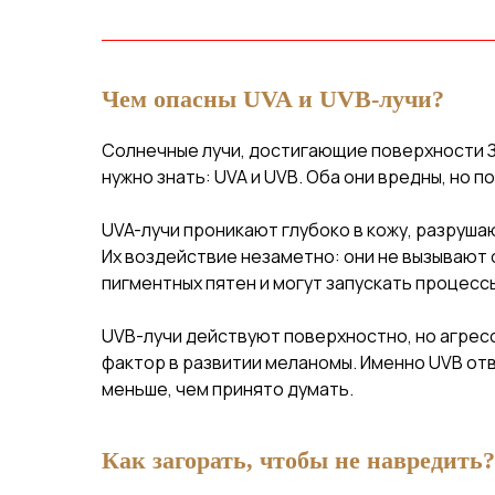
Чем опасны UVA и UVB-лучи?
Солнечные лучи, достигающие поверхности Зе
нужно знать: UVA и UVB. Оба они вредны, но п
UVA-лучи проникают глубоко в кожу, разруша
Их воздействие незаметно: они не вызывают 
пигментных пятен и могут запускать процессы
UVB-лучи действуют поверхностно, но агресс
фактор в развитии меланомы. Именно UVB отв
меньше, чем принято думать.
Как загорать, чтобы не навредить?