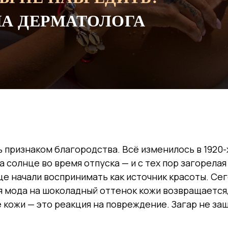
А ДЕРМАТОЛОГА
ь признаком благородства. Всё изменилось в 1920-
 солнце во время отпуска — и с тех пор загорелая
це начали воспринимать как источник красоты. Сег
я мода на шоколадный оттенок кожи возвращается
ожи — это реакция на повреждение. Загар не защ