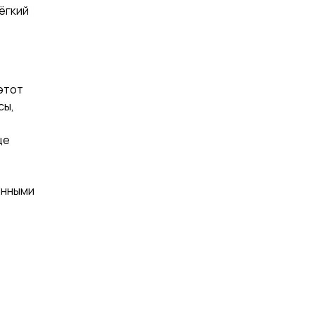
ёгкий
 этот
сы,
це
инными