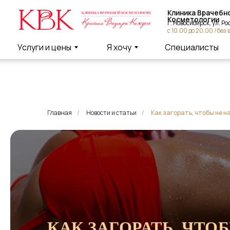
Клиника Врачебной
Косметологии
г. Новосибирск, ул. Россий
с 10.00 до 20.00 / без вых
Услуги и цены
Я хочу
Специалисты
Главная
/
Новости и статьи
/
Как загорать, чтобы не 
КАК ЗАГОРАТЬ, ЧТО