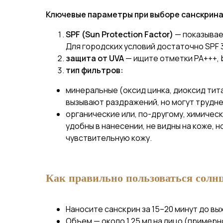
Ключевые параметры при выборе санскрина
SPF (Sun Protection Factor)
— показывае
Для городских условий достаточно SPF 3
защита от UVA
— ищите отметки PA+++, b
тип фильтров:
минеральные (оксид цинка, диоксид тит
вызывают раздражений, но могут трудне
органические или, по-другому, химическ
удобны в нанесении, не видны на коже, 
чувствительную кожу.
Как правильно пользоваться солн
Наносите санскрин за 15–20 минут до вых
Объем — около 1,25 мл на лицо (примерн