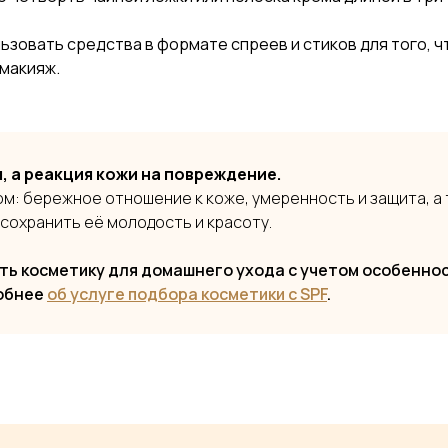
ьзовать средства в формате спреев и стиков для того, 
 макияж.
, а реакция кожи на повреждение.
м: бережное отношение к коже, умеренность и защита, а
 сохранить её молодость и красоту.
ь косметику для домашнего ухода с учетом особенно
робнее
об услуге подбора косметики с SPF
.