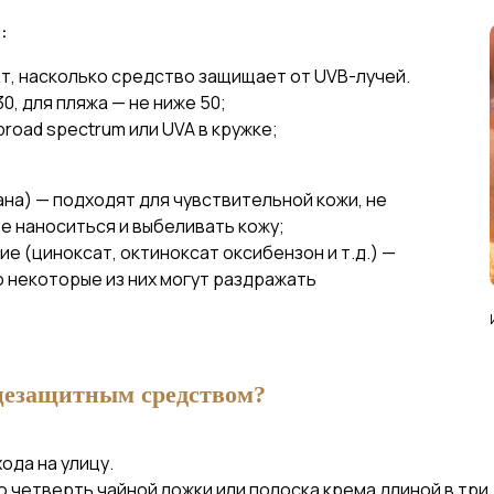
:
т, насколько средство защищает от UVB-лучей.
0, для пляжа — не ниже 50;
road spectrum или UVA в кружке;
ана) — подходят для чувствительной кожи, не
е наноситься и выбеливать кожу;
ие (циноксат, октиноксат оксибензон и т.д.) —
но некоторые из них могут раздражать
цезащитным средством?
ода на улицу.
о четверть чайной ложки или полоска крема длиной в три