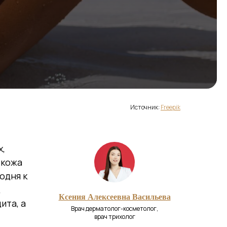
Источник:
Freepik
х,
 кожа
одня к
,
Ксения Алексеевна Васильева
ита, а
Врач дерматолог-косметолог,
врач трихолог