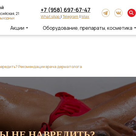
+7 (958) 697-67-47
ская, 21
WhatsApp
|
Telegram
|
Max
одных
Акции
Оборудование, препараты, косметика
навредить? Рекомендации врача дерматолога
БЫ НЕ НАВРЕДИТЬ?